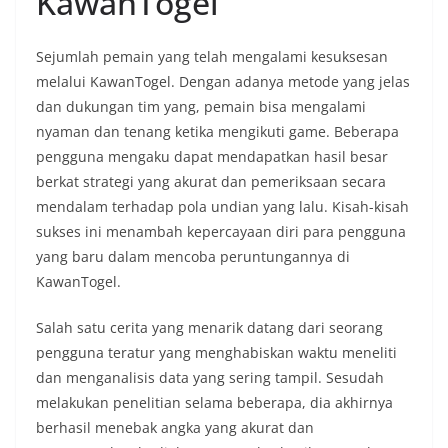
KawanTogel
Sejumlah pemain yang telah mengalami kesuksesan
melalui KawanTogel. Dengan adanya metode yang jelas
dan dukungan tim yang, pemain bisa mengalami
nyaman dan tenang ketika mengikuti game. Beberapa
pengguna mengaku dapat mendapatkan hasil besar
berkat strategi yang akurat dan pemeriksaan secara
mendalam terhadap pola undian yang lalu. Kisah-kisah
sukses ini menambah kepercayaan diri para pengguna
yang baru dalam mencoba peruntungannya di
KawanTogel.
Salah satu cerita yang menarik datang dari seorang
pengguna teratur yang menghabiskan waktu meneliti
dan menganalisis data yang sering tampil. Sesudah
melakukan penelitian selama beberapa, dia akhirnya
berhasil menebak angka yang akurat dan