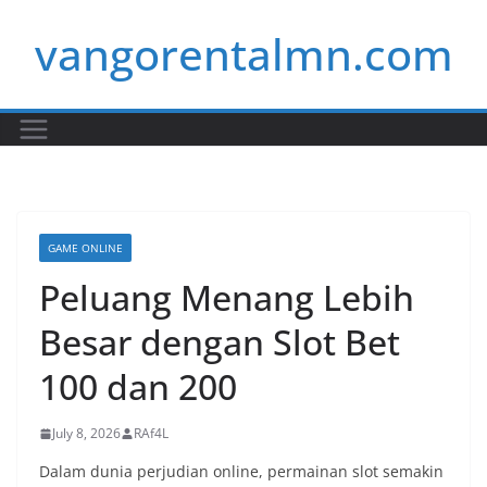
Skip
vangorentalmn.com
to
content
GAME ONLINE
Peluang Menang Lebih
Besar dengan Slot Bet
100 dan 200
July 8, 2026
RAf4L
Dalam dunia perjudian online, permainan slot semakin