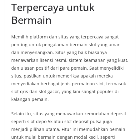
Terpercaya untuk
Bermain
Memilih platform dan situs yang terpercaya sangat
penting untuk pengalaman bermain slot yang aman
dan menyenangkan. Situs yang baik biasanya
menawarkan lisensi resmi, sistem keamanan yang kuat,
dan ulasan positif dari para pemain. Saat menyelidiki
situs, pastikan untuk memeriksa apakah mereka
menyediakan berbagai jenis permainan slot, termasuk
slot qris dan slot gacor, yang kini sangat populer di
kalangan pemain.
Selain itu, situs yang menawarkan kemudahan deposit
seperti slot depo 5k atau slot deposit pulsa juga
menjadi pilihan utama. Fitur ini memudahkan pemain
untuk mulai bermain dengan modal kecil, seperti