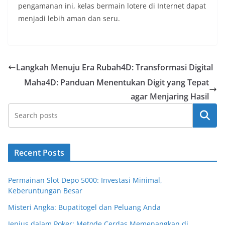
pengamanan ini, kelas bermain lotere di Internet dapat
menjadi lebih aman dan seru.
Langkah Menuju Era Rubah4D: Transformasi Digital
Maha4D: Panduan Menentukan Digit yang Tepat
agar Menjaring Hasil
Search
Recent Posts
Permainan Slot Depo 5000: Investasi Minimal,
Keberuntungan Besar
Misteri Angka: Bupatitogel dan Peluang Anda
Jenius dalam Poker: Metode Cerdas Memenangkan di