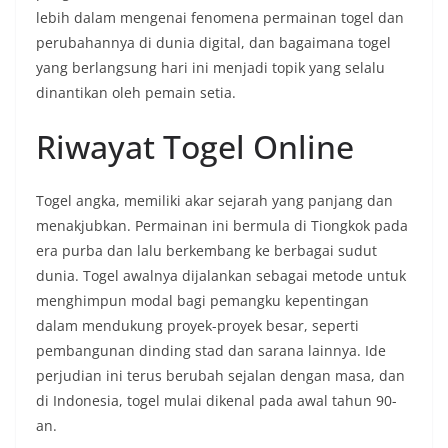
lebih dalam mengenai fenomena permainan togel dan
perubahannya di dunia digital, dan bagaimana togel
yang berlangsung hari ini menjadi topik yang selalu
dinantikan oleh pemain setia.
Riwayat Togel Online
Togel angka, memiliki akar sejarah yang panjang dan
menakjubkan. Permainan ini bermula di Tiongkok pada
era purba dan lalu berkembang ke berbagai sudut
dunia. Togel awalnya dijalankan sebagai metode untuk
menghimpun modal bagi pemangku kepentingan
dalam mendukung proyek-proyek besar, seperti
pembangunan dinding stad dan sarana lainnya. Ide
perjudian ini terus berubah sejalan dengan masa, dan
di Indonesia, togel mulai dikenal pada awal tahun 90-
an.