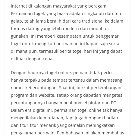
internet di kalangan masyarakat yang beragam.
Permainan togel, yang biasa adalah singkatan dari toto
gelap, telah lama beralih dari cara tradisional ke dalam
formas daring yang lebih modern dan mudah di
gunakan. Ini memberi kesempatan untuk penggemar
togel untuk mengikuti permainan ini kapan saja serta
di mana pun, termasuk berita togel hari ini yang dapat
di lihat dengan cepat.
Dengan hadirnya togel online, pemain tidak perlu
hanya terpaku pada tempat tertentu dalam memasang
nomor keberuntungan. Saat ini, berkat perkembangan
program dan website, setiap orang dapatlah mengetes
peruntungannya hanya modal ponsel pintar dan PC.
Dalam era digital ini, permainan togel online tak hanya
menyediakan kemudahan, tapi juga beragam hadiah
dan fitur-fitur menarik yang semakin meningkatkan
pengalaman bermain. Pembahasan ini akan membahas