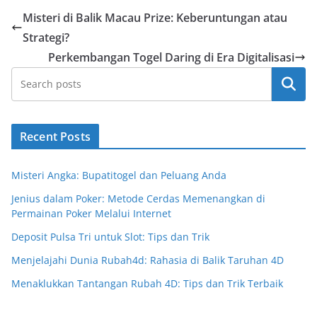
Misteri di Balik Macau Prize: Keberuntungan atau
Strategi?
Perkembangan Togel Daring di Era Digitalisasi
Search
Recent Posts
Misteri Angka: Bupatitogel dan Peluang Anda
Jenius dalam Poker: Metode Cerdas Memenangkan di
Permainan Poker Melalui Internet
Deposit Pulsa Tri untuk Slot: Tips dan Trik
Menjelajahi Dunia Rubah4d: Rahasia di Balik Taruhan 4D
Menaklukkan Tantangan Rubah 4D: Tips dan Trik Terbaik