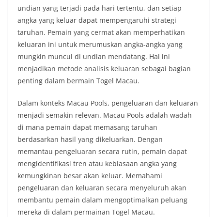
undian yang terjadi pada hari tertentu, dan setiap
angka yang keluar dapat mempengaruhi strategi
taruhan. Pemain yang cermat akan memperhatikan
keluaran ini untuk merumuskan angka-angka yang
mungkin muncul di undian mendatang. Hal ini
menjadikan metode analisis keluaran sebagai bagian
penting dalam bermain Togel Macau.
Dalam konteks Macau Pools, pengeluaran dan keluaran
menjadi semakin relevan. Macau Pools adalah wadah
di mana pemain dapat memasang taruhan
berdasarkan hasil yang dikeluarkan. Dengan
memantau pengeluaran secara rutin, pemain dapat
mengidentifikasi tren atau kebiasaan angka yang
kemungkinan besar akan keluar. Memahami
pengeluaran dan keluaran secara menyeluruh akan
membantu pemain dalam mengoptimalkan peluang
mereka di dalam permainan Togel Macau.