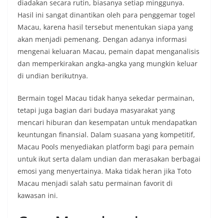
diadakan secara rutin, biasanya setiap minggunya.
Hasil ini sangat dinantikan oleh para penggemar togel
Macau, karena hasil tersebut menentukan siapa yang
akan menjadi pemenang. Dengan adanya informasi
mengenai keluaran Macau, pemain dapat menganalisis
dan memperkirakan angka-angka yang mungkin keluar
di undian berikutnya.
Bermain togel Macau tidak hanya sekedar permainan,
tetapi juga bagian dari budaya masyarakat yang
mencari hiburan dan kesempatan untuk mendapatkan
keuntungan finansial. Dalam suasana yang kompetitif,
Macau Pools menyediakan platform bagi para pemain
untuk ikut serta dalam undian dan merasakan berbagai
emosi yang menyertainya. Maka tidak heran jika Toto
Macau menjadi salah satu permainan favorit di
kawasan ini.