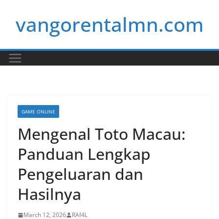
Skip
vangorentalmn.com
to
content
GAME ONLINE
Mengenal Toto Macau:
Panduan Lengkap
Pengeluaran dan
Hasilnya
March 12, 2026
RAf4L