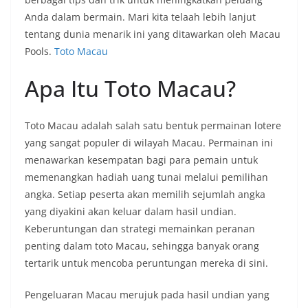
Anda dalam bermain. Mari kita telaah lebih lanjut
tentang dunia menarik ini yang ditawarkan oleh Macau
Pools.
Toto Macau
Apa Itu Toto Macau?
Toto Macau adalah salah satu bentuk permainan lotere
yang sangat populer di wilayah Macau. Permainan ini
menawarkan kesempatan bagi para pemain untuk
memenangkan hadiah uang tunai melalui pemilihan
angka. Setiap peserta akan memilih sejumlah angka
yang diyakini akan keluar dalam hasil undian.
Keberuntungan dan strategi memainkan peranan
penting dalam toto Macau, sehingga banyak orang
tertarik untuk mencoba peruntungan mereka di sini.
Pengeluaran Macau merujuk pada hasil undian yang