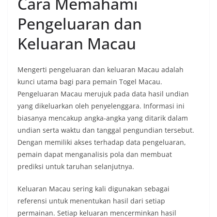
Cara Memahami
Pengeluaran dan
Keluaran Macau
Mengerti pengeluaran dan keluaran Macau adalah
kunci utama bagi para pemain Togel Macau.
Pengeluaran Macau merujuk pada data hasil undian
yang dikeluarkan oleh penyelenggara. Informasi ini
biasanya mencakup angka-angka yang ditarik dalam
undian serta waktu dan tanggal pengundian tersebut.
Dengan memiliki akses terhadap data pengeluaran,
pemain dapat menganalisis pola dan membuat
prediksi untuk taruhan selanjutnya.
Keluaran Macau sering kali digunakan sebagai
referensi untuk menentukan hasil dari setiap
permainan. Setiap keluaran mencerminkan hasil