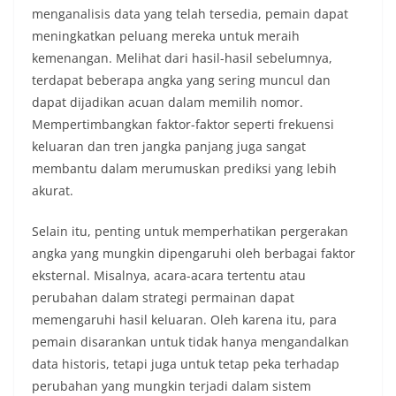
menganalisis data yang telah tersedia, pemain dapat
meningkatkan peluang mereka untuk meraih
kemenangan. Melihat dari hasil-hasil sebelumnya,
terdapat beberapa angka yang sering muncul dan
dapat dijadikan acuan dalam memilih nomor.
Mempertimbangkan faktor-faktor seperti frekuensi
keluaran dan tren jangka panjang juga sangat
membantu dalam merumuskan prediksi yang lebih
akurat.
Selain itu, penting untuk memperhatikan pergerakan
angka yang mungkin dipengaruhi oleh berbagai faktor
eksternal. Misalnya, acara-acara tertentu atau
perubahan dalam strategi permainan dapat
memengaruhi hasil keluaran. Oleh karena itu, para
pemain disarankan untuk tidak hanya mengandalkan
data historis, tetapi juga untuk tetap peka terhadap
perubahan yang mungkin terjadi dalam sistem