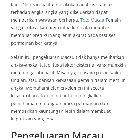
lain. Oleh karena itu, melakukan analisis statistik
terhadap angka-angka yang dikeluarkan dapat
memberikan wawasan berharga.
Toto Macau
Pemain
yang cerdas akan memanfaatkan data ini untuk
membuat prediksi yang lebih akurat pada sesi-sesi
permainan berikutnya.
Selain itu, pengeluaran Macau tidak hanya melibatkan
angka-angka, tetapi juga faktor eksternal yang mungkin
mempengaruhi hasil. Misalnya, suasana pasar, waktu
undian, atau bahkan kebiasaan pemain dalam memilih
angka. Memahami elemen-elemen ini secara
keseluruhan akan membantu meningkatkan
pemahaman tentang dinamika permainan dan
memberikan keuntungan lebih dalam membuat
keputusan yang tepat.
Pengeluaran Macau