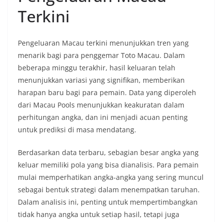
Terkini
Pengeluaran Macau terkini menunjukkan tren yang
menarik bagi para penggemar Toto Macau. Dalam
beberapa minggu terakhir, hasil keluaran telah
menunjukkan variasi yang signifikan, memberikan
harapan baru bagi para pemain. Data yang diperoleh
dari Macau Pools menunjukkan keakuratan dalam
perhitungan angka, dan ini menjadi acuan penting
untuk prediksi di masa mendatang.
Berdasarkan data terbaru, sebagian besar angka yang
keluar memiliki pola yang bisa dianalisis. Para pemain
mulai memperhatikan angka-angka yang sering muncul
sebagai bentuk strategi dalam menempatkan taruhan.
Dalam analisis ini, penting untuk mempertimbangkan
tidak hanya angka untuk setiap hasil, tetapi juga