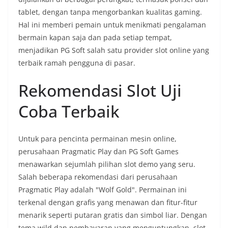
tablet, dengan tanpa mengorbankan kualitas gaming.
Hal ini memberi pemain untuk menikmati pengalaman
bermain kapan saja dan pada setiap tempat,
menjadikan PG Soft salah satu provider slot online yang
terbaik ramah pengguna di pasar.
Rekomendasi Slot Uji
Coba Terbaik
Untuk para pencinta permainan mesin online,
perusahaan Pragmatic Play dan PG Soft Games
menawarkan sejumlah pilihan slot demo yang seru.
Salah beberapa rekomendasi dari perusahaan
Pragmatic Play adalah "Wolf Gold". Permainan ini
terkenal dengan grafis yang menawan dan fitur-fitur
menarik seperti putaran gratis dan simbol liar. Dengan
tema wild dan pembayaran yang menguntungkan, slot