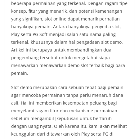
beberapa permainan yang terkenal. Dengan ragam tipe
konsep, fitur yang menarik, dan potensi kemenangan
yang signifikan, slot online dapat menarik perhatian
banyaknya pemain. Antara banyaknya penyedia slot,
Play serta PG Soft menjadi salah satu nama paling
terkenal, khususnya dalam hal pengadaan slot demo.
Artikel ini berupaya untuk membandingkan dua
pengembang tersebut untuk mengetahui siapa
menawarkan menawarkan demo slot terbaik bagi para
pemain.
Slot demo merupakan cara sebuah tepat bagi pemain
agar mencoba permainan tanpa perlu menaruh dana
asli. Hal ini memberikan kesempatan peluang bagi
menyelami ragam fitur dan mekanisme permainan
sebelum mengambil|keputusan untuk bertaruh
dengan uang nyata. Oleh karena itu, kami akan melihat
keunggulan dari ditawarkan oleh Play serta PG di