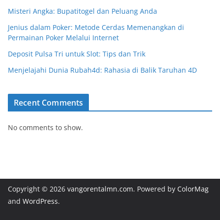
Misteri Angka: Bupatitogel dan Peluang Anda
Jenius dalam Poker: Metode Cerdas Memenangkan di
Permainan Poker Melalui Internet
Deposit Pulsa Tri untuk Slot: Tips dan Trik
Menjelajahi Dunia Rubah4d: Rahasia di Balik Taruhan 4D
Recent Comments
No comments to show.
Copyright © 2026
vangorentalmn.com
. Powered by
ColorMag
and
WordPress
.