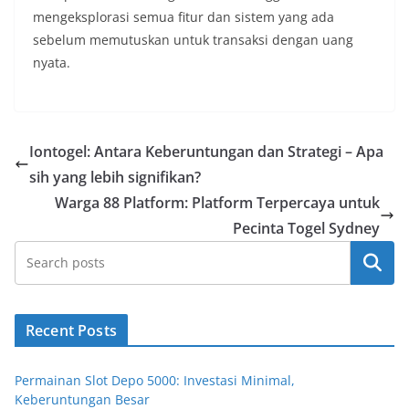
mengeksplorasi semua fitur dan sistem yang ada
sebelum memutuskan untuk transaksi dengan uang
nyata.
Iontogel: Antara Keberuntungan dan Strategi – Apa
sih yang lebih signifikan?
Warga 88 Platform: Platform Terpercaya untuk
Pecinta Togel Sydney
Search
Recent Posts
Permainan Slot Depo 5000: Investasi Minimal,
Keberuntungan Besar