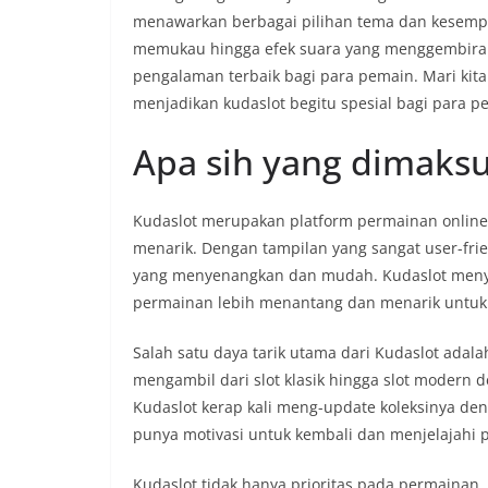
menawarkan berbagai pilihan tema dan kesempa
memukau hingga efek suara yang menggembira
pengalaman terbaik bagi para pemain. Mari kita 
menjadikan kudaslot begitu spesial bagi para 
Apa sih yang dimaks
Kudaslot merupakan platform permainan onlin
menarik. Dengan tampilan yang sangat user-fri
yang menyenangkan dan mudah. Kudaslot menyed
permainan lebih menantang dan menarik untuk
Salah satu daya tarik utama dari Kudaslot adal
mengambil dari slot klasik hingga slot modern 
Kudaslot kerap kali meng-update koleksinya de
punya motivasi untuk kembali dan menjelajahi 
Kudaslot tidak hanya prioritas pada permainan