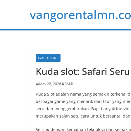
Skip
vangorentalmn.c
to
content
GAME ONLINE
Kuda slot: Safari Ser
May 28, 2026
RAf4L
Kuda Slot adalah nama yang semakin terkenal d
berbagai game yang menarik dan fitur yang m
seru dan menggembirakan. Bagi banyak individu,
merupakan salah satu cara untuk bersantai dan
Seiring dengan kemajuan teknologi dan semakin 