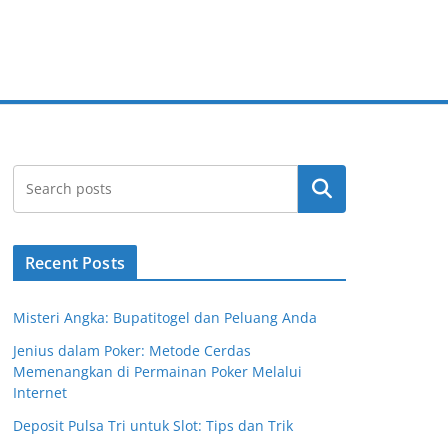
Search
Recent Posts
Misteri Angka: Bupatitogel dan Peluang Anda
Jenius dalam Poker: Metode Cerdas
Memenangkan di Permainan Poker Melalui
Internet
Deposit Pulsa Tri untuk Slot: Tips dan Trik