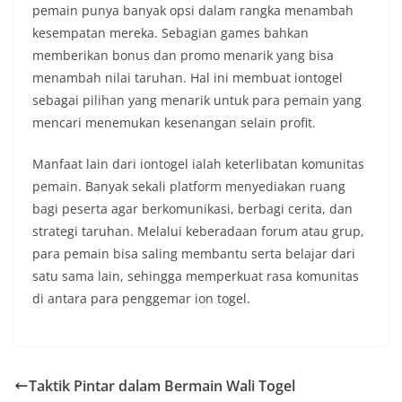
pemain punya banyak opsi dalam rangka menambah
kesempatan mereka. Sebagian games bahkan
memberikan bonus dan promo menarik yang bisa
menambah nilai taruhan. Hal ini membuat iontogel
sebagai pilihan yang menarik untuk para pemain yang
mencari menemukan kesenangan selain profit.
Manfaat lain dari iontogel ialah keterlibatan komunitas
pemain. Banyak sekali platform menyediakan ruang
bagi peserta agar berkomunikasi, berbagi cerita, dan
strategi taruhan. Melalui keberadaan forum atau grup,
para pemain bisa saling membantu serta belajar dari
satu sama lain, sehingga memperkuat rasa komunitas
di antara para penggemar ion togel.
Taktik Pintar dalam Bermain Wali Togel