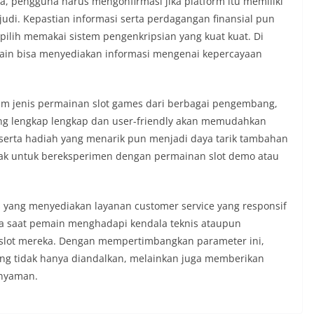
ya, pengguna harus mengonfirmasi jika platform itu memiliki
judi. Kepastian informasi serta perdagangan finansial pun
 dipilih memakai sistem pengenkripsian yang kuat kuat. Di
lain bisa menyediakan informasi mengenai kepercayaan
am jenis permainan slot games dari berbagai pengembang,
ang lengkap lengkap dan user-friendly akan memudahkan
serta hadiah yang menarik pun menjadi daya tarik tambahan
k untuk bereksperimen dengan permainan slot demo atau
us yang menyediakan layanan customer service yang responsif
na saat pemain menghadapi kendala teknis ataupun
slot mereka. Dengan mempertimbangkan parameter ini,
ang tidak hanya diandalkan, melainkan juga memberikan
 nyaman.