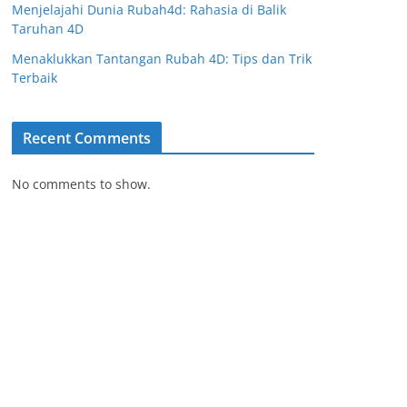
Menjelajahi Dunia Rubah4d: Rahasia di Balik
Taruhan 4D
Menaklukkan Tantangan Rubah 4D: Tips dan Trik
Terbaik
Recent Comments
No comments to show.