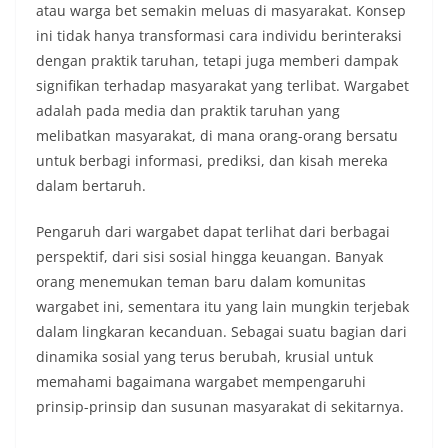
atau warga bet semakin meluas di masyarakat. Konsep
ini tidak hanya transformasi cara individu berinteraksi
dengan praktik taruhan, tetapi juga memberi dampak
signifikan terhadap masyarakat yang terlibat. Wargabet
adalah pada media dan praktik taruhan yang
melibatkan masyarakat, di mana orang-orang bersatu
untuk berbagi informasi, prediksi, dan kisah mereka
dalam bertaruh.
Pengaruh dari wargabet dapat terlihat dari berbagai
perspektif, dari sisi sosial hingga keuangan. Banyak
orang menemukan teman baru dalam komunitas
wargabet ini, sementara itu yang lain mungkin terjebak
dalam lingkaran kecanduan. Sebagai suatu bagian dari
dinamika sosial yang terus berubah, krusial untuk
memahami bagaimana wargabet mempengaruhi
prinsip-prinsip dan susunan masyarakat di sekitarnya.