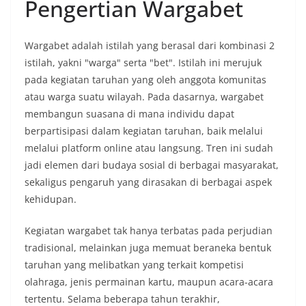
Pengertian Wargabet
Wargabet adalah istilah yang berasal dari kombinasi 2
istilah, yakni "warga" serta "bet". Istilah ini merujuk
pada kegiatan taruhan yang oleh anggota komunitas
atau warga suatu wilayah. Pada dasarnya, wargabet
membangun suasana di mana individu dapat
berpartisipasi dalam kegiatan taruhan, baik melalui
melalui platform online atau langsung. Tren ini sudah
jadi elemen dari budaya sosial di berbagai masyarakat,
sekaligus pengaruh yang dirasakan di berbagai aspek
kehidupan.
Kegiatan wargabet tak hanya terbatas pada perjudian
tradisional, melainkan juga memuat beraneka bentuk
taruhan yang melibatkan yang terkait kompetisi
olahraga, jenis permainan kartu, maupun acara-acara
tertentu. Selama beberapa tahun terakhir,