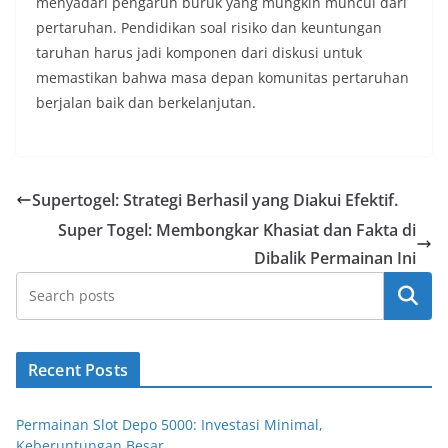
menyadari pengaruh buruk yang mungkin muncul dari
pertaruhan. Pendidikan soal risiko dan keuntungan
taruhan harus jadi komponen dari diskusi untuk
memastikan bahwa masa depan komunitas pertaruhan
berjalan baik dan berkelanjutan.
Supertogel: Strategi Berhasil yang Diakui Efektif.
Super Togel: Membongkar Khasiat dan Fakta di
Dibalik Permainan Ini
Search
Recent Posts
Permainan Slot Depo 5000: Investasi Minimal,
Keberuntungan Besar