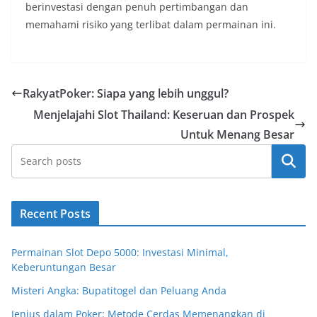
berinvestasi dengan penuh pertimbangan dan
memahami risiko yang terlibat dalam permainan ini.
RakyatPoker: Siapa yang lebih unggul?
Menjelajahi Slot Thailand: Keseruan dan Prospek
Untuk Menang Besar
Search
Recent Posts
Permainan Slot Depo 5000: Investasi Minimal,
Keberuntungan Besar
Misteri Angka: Bupatitogel dan Peluang Anda
Jenius dalam Poker: Metode Cerdas Memenangkan di