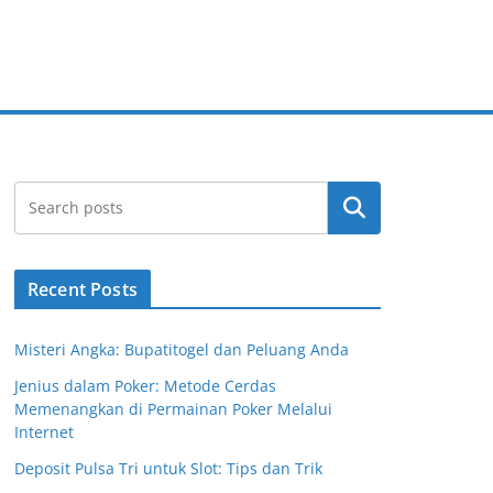
Search
Recent Posts
Misteri Angka: Bupatitogel dan Peluang Anda
Jenius dalam Poker: Metode Cerdas
Memenangkan di Permainan Poker Melalui
Internet
Deposit Pulsa Tri untuk Slot: Tips dan Trik