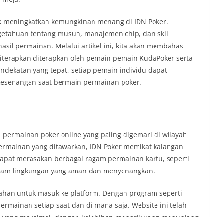
uk meningkatkan kemungkinan menang di IDN Poker.
getahuan tentang musuh, manajemen chip, dan skil
il permainan. Melalui artikel ini, kita akan membahas
at diterapkan diterapkan oleh pemain pemain KudaPoker serta
dekatan yang tepat, setiap pemain individu dapat
senangan saat bermain permainan poker.
 permainan poker online yang paling digemari di wilayah
permainan yang ditawarkan, IDN Poker memikat kalangan
 dapat merasakan berbagai ragam permainan kartu, seperti
dalam lingkungan yang aman dan menyenangkan.
ahan untuk masuk ke platform. Dengan program seperti
mainan setiap saat dan di mana saja. Website ini telah