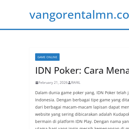
Skip
vangorentalmn.c
to
content
GAME ONLINE
IDN Poker: Cara Mena
February 21, 2026
RAf4L
Dalam dunia game poker yang, IDN Poker telah ja
Indonesia. Dengan berbagai tipe game yang dit
dari berbagai macam-macam lapisan dapat menik
website yang sering dibicarakan adalah Kudapo
bermain di platform IDN Play. Dengan nama yan
utama bagi yang ingin meraih kemenangan di m