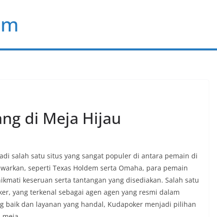
om
ng di Meja Hijau
di salah satu situs yang sangat populer di antara pemain di
awarkan, seperti Texas Holdem serta Omaha, para pemain
mati keseruan serta tantangan yang disediakan. Salah satu
ker, yang terkenal sebagai agen agen yang resmi dalam
g baik dan layanan yang handal, Kudapoker menjadi pilihan
 meja.