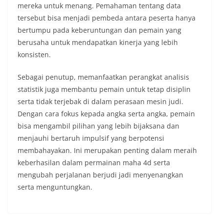
mereka untuk menang. Pemahaman tentang data
tersebut bisa menjadi pembeda antara peserta hanya
bertumpu pada keberuntungan dan pemain yang
berusaha untuk mendapatkan kinerja yang lebih
konsisten.
Sebagai penutup, memanfaatkan perangkat analisis
statistik juga membantu pemain untuk tetap disiplin
serta tidak terjebak di dalam perasaan mesin judi.
Dengan cara fokus kepada angka serta angka, pemain
bisa mengambil pilihan yang lebih bijaksana dan
menjauhi bertaruh impulsif yang berpotensi
membahayakan. Ini merupakan penting dalam meraih
keberhasilan dalam permainan maha 4d serta
mengubah perjalanan berjudi jadi menyenangkan
serta menguntungkan.