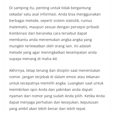
Di samping itu, penting untuk tidak bergantung
sekadar satu asal informasi. Anda bisa menggunakan
berbagai metode, seperti sistem statistik, rumus
matematis, maupun sesuai dengan persepsi pribadi.
Kombinasi dari beraneka cara tersebut dapat
membantu anda menemukan angka-angka yang
mungkin terlewatkan oleh orang lain. Ini adalah
metode yang agar meningkatkan kesempatan anda
supaya menang di maha 4d.
Akhirnya, tetap tenang dan disiplin saat menentukan
nomor. Jangan terjebak di dalam emosi atau tekanan
untuk secepatnya memilih angka. Luangkan saat untuk
memikirkan opsi Anda dan yakinkan anda dapati
nyaman dari nomor yang sudah Anda pilih. Ketika Anda
dapat menjaga perhatian dan kesejukan, keputusan
yang ambil akan lebih benar dan lebih tepat.