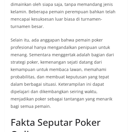
dimainkan oleh siapa saja, tanpa memandang jenis
kelamin. Beberapa pemain perempuan bahkan telah
mencapai kesuksesan luar biasa di turnamen-
turnamen besar.
Selain itu, ada anggapan bahwa pemain poker
profesional hanya mengandalkan penipuan untuk
menang. Sementara menggertak adalah bagian dari
strategi poker, kemenangan sejati datang dari
kemampuan untuk membaca lawan, memahami
probabilitas, dan membuat keputusan yang tepat
dalam berbagai situasi. Keterampilan ini dapat
dipelajari dan dikembangkan seiring waktu,
menjadikan poker sebagai tantangan yang menarik
bagi semua pemain.
Fakta Seputar Poker