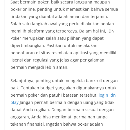
Saat bermain poker, baik secara langsung maupun
poker online, penting untuk memastikan bahwa semua
tindakan yang diambil adalah aman dan terjamin.
Salah satu langkah awal yang perlu dilakukan adalah
memilih platform yang terpercaya. Dalam hal ini, IDN
Poker merupakan salah satu pilihan yang dapat
dipertimbangkan. Pastikan untuk melakukan
pendaftaran di situs resmi atau aplikasi yang memiliki
lisensi dan regulasi yang jelas agar pengalaman
bermain menjadi lebih aman.
Selanjutnya, penting untuk mengelola bankroll dengan
baik. Tentukan budget yang akan digunakannya untuk
bermain poker dan patuhi batasan tersebut.
login idn
play
Jangan pernah bermain dengan uang yang tidak
dapat Anda rugikan. Dengan bermain sesuai dengan
anggaran, Anda bisa menikmati permainan tanpa
tekanan finansial. Ingatlah bahwa poker adalah