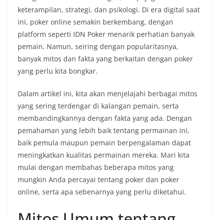
keterampilan, strategi, dan psikologi. Di era digital saat
ini, poker online semakin berkembang, dengan
platform seperti IDN Poker menarik perhatian banyak
pemain. Namun, seiring dengan popularitasnya,
banyak mitos dan fakta yang berkaitan dengan poker
yang perlu kita bongkar.
Dalam artikel ini, kita akan menjelajahi berbagai mitos
yang sering terdengar di kalangan pemain, serta
membandingkannya dengan fakta yang ada. Dengan
pemahaman yang lebih baik tentang permainan ini,
baik pemula maupun pemain berpengalaman dapat
meningkatkan kualitas permainan mereka. Mari kita
mulai dengan membahas beberapa mitos yang
mungkin Anda percayai tentang poker dan poker
online, serta apa sebenarnya yang perlu diketahui.
Mitos Umum tentang