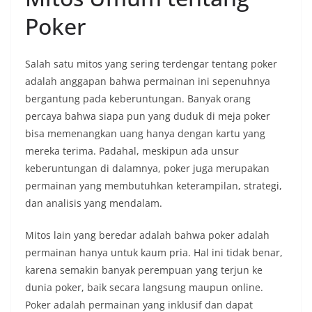
Poker
Salah satu mitos yang sering terdengar tentang poker
adalah anggapan bahwa permainan ini sepenuhnya
bergantung pada keberuntungan. Banyak orang
percaya bahwa siapa pun yang duduk di meja poker
bisa memenangkan uang hanya dengan kartu yang
mereka terima. Padahal, meskipun ada unsur
keberuntungan di dalamnya, poker juga merupakan
permainan yang membutuhkan keterampilan, strategi,
dan analisis yang mendalam.
Mitos lain yang beredar adalah bahwa poker adalah
permainan hanya untuk kaum pria. Hal ini tidak benar,
karena semakin banyak perempuan yang terjun ke
dunia poker, baik secara langsung maupun online.
Poker adalah permainan yang inklusif dan dapat