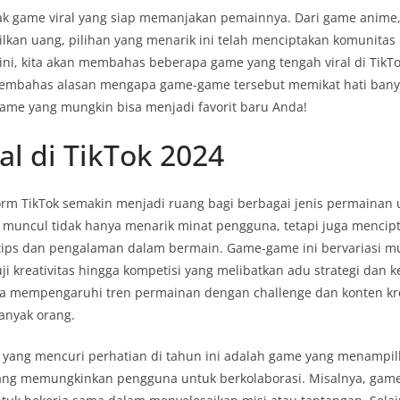
ak game viral yang siap memanjakan pemainnya. Dari game anime,
kan uang, pilihan yang menarik ini telah menciptakan komunita
l ini, kita akan membahas beberapa game yang tengah viral di Tik
embahas alasan mengapa game-game tersebut memikat hati banya
me yang mungkin bisa menjadi favorit baru Anda!
al di TikTok 2024
orm TikTok semakin menjadi ruang bagi berbagai jenis permainan u
muncul tidak hanya menarik minat pengguna, tetapi juga mencipt
 tips dan pengalaman dalam bermain. Game-game ini bervariasi mu
i kreativitas hingga kompetisi yang melibatkan adu strategi dan k
ga mempengaruhi tren permainan dengan challenge dan konten kre
anyak orang.
 yang mencuri perhatian di tahun ini adalah game yang menampi
r yang memungkinkan pengguna untuk berkolaborasi. Misalnya, game