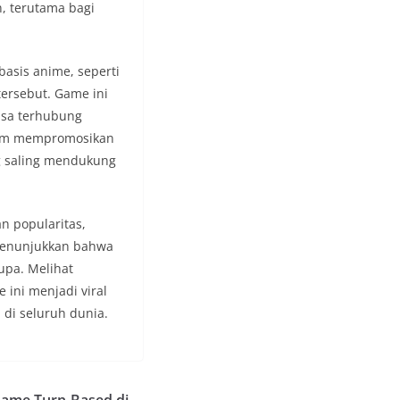
, terutama bagi
basis anime, seperti
tersebut. Game ini
asa terhubung
alam mempromosikan
g saling mendukung
n popularitas,
 menunjukkan bahwa
upa. Melihat
 ini menjadi viral
di seluruh dunia.