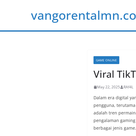
Skip
vangorentalmn.c
to
content
GAME ONLINE
Viral Ti
May 22, 2025
RAf4L
Dalam era digital y
pengguna, terutama 
adalah tren permain
pengalaman gaming y
berbagai jenis game