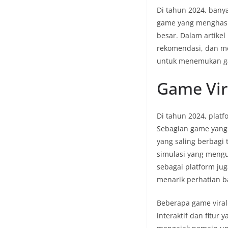
Di tahun 2024, bany
game yang menghasil
besar. Dalam artike
rekomendasi, dan m
untuk menemukan ga
Game Vir
Di tahun 2024, platf
Sebagian game yang 
yang saling berbagi
simulasi yang menguj
sebagai platform ju
menarik perhatian b
Beberapa game viral
interaktif dan fitu