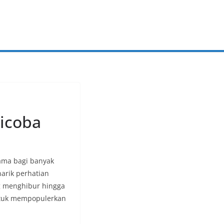
Dicoba
tama bagi banyak
arik perhatian
ng menghibur hingga
ntuk mempopulerkan